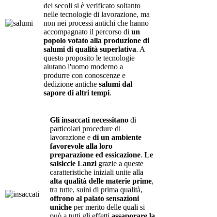
dei secoli si è verificato soltanto
nelle tecnologie di lavorazione, ma
non nei processi antichi che hanno
accompagnato il percorso di
un
popolo votato alla produzione di
salumi di qualità superlativa
. A
questo proposito le tecnologie
aiutano l'uomo moderno a
produrre con conoscenze e
dedizione antiche
salumi dal
sapore di altri tempi
.
Gli insaccati necessitano
di
particolari procedure di
lavorazione e
di un ambiente
favorevole alla loro
preparazione ed essicazione
.
Le
salsiccie Lanzi
grazie a queste
caratteristiche iniziali unite alla
alta qualità delle materie prime
,
tra tutte, suini di prima qualità,
offrono al palato sensazioni
uniche
per merito delle quali si
può a tutti gli effetti
assaporare la