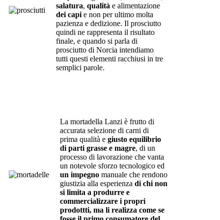
salatura
,
qualità
e alimentazione
dei capi
e non per ultimo molta
pazienza e dedizione. Il prosciutto
quindi ne rappresenta il risultato
finale, e quando si parla di
prosciutto di Norcia intendiamo
tutti questi elementi racchiusi in tre
semplici parole.
La mortadella Lanzi è frutto di
accurata selezione di carni di
prima qualità e
giusto equilibrio
di parti grasse e magre
, di un
processo di lavorazione che vanta
un notevole sforzo tecnologico ed
un impegno
manuale che rendono
giustizia alla esperienza
di chi non
si limita a produrre e
commercializzare i propri
prodottti, ma li realizza come se
fosse il primo consumatore del